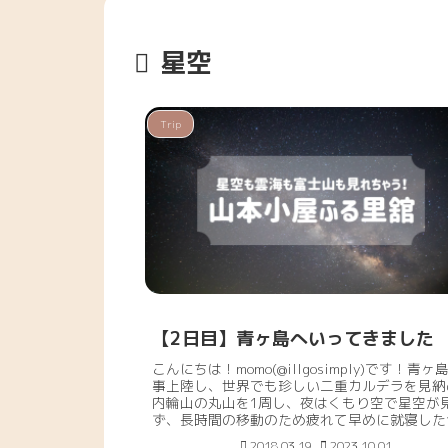
星空
Trip
【2日目】青ヶ島へいってきました
こんにちは！momo(@illgosimply)です！青ヶ
事上陸し、世界でも珍しい二重カルデラを見納
内輪山の丸山を1周し、夜はくもり空で星空が
ず、長時間の移動のため疲れて早めに就寝した
目。青ヶ島へ上陸するには、宿の確保が必...
2018.03.19
2023.10.01