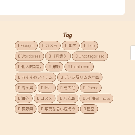
Tag
Gadget
カメラ
国内
Trip
Wordpress
《覚書》
Uncategorized
個人的な話
撮影
Lightroom
おすすめアイテム
デスク周り改造計画
青ヶ島
iMac
その他
iPhone
海外
コスメ
八丈島
月刊PaF note
長野県
写真を思い返そう
星空