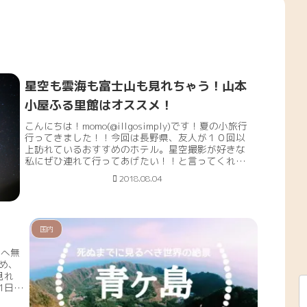
星空も雲海も富士山も見れちゃう！山本
小屋ふる里館はオススメ！
こんにちは！momo(@illgosimply)です！夏の小旅行
行ってきました！！今回は長野県、友人が１０回以
上訪れているおすすめのホテル。星空撮影が好きな
私にぜひ連れて行ってあげたい！！と言ってくれ
て。今年の年始に予約を取って（休日だと半...
2018.08.04
国内
島へ無
め、
見れ
1日