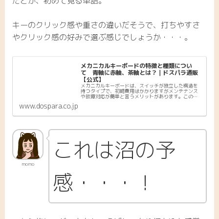
だとか、初めて見る単語。
キーのクリック感や重さの違いだそうで、打ちやすさ
やクリック感の好みで選ぶ感じでしょうか・・・。
メカニカルキーボードの特徴と種類につい
て 青軸に赤軸、茶軸とは？｜ドスパラ通販
【公式】
メカニカルキーボードは、スイッチが独立した構造を
持つタイプで、初期費用はかかりますがメンテナンス
や故障対応が簡単と言うメリットがあります。この記
事では、メカニカルキーボードの仕組みと、メカニカ
www.dospara.co.jp
ルキーボードを選ぶ上で重要な軸の種類「青軸」
「赤...
これは沼の予
momo
感・・・！