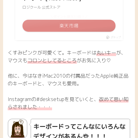
ロジクール 公式ストア
＼ポイント最大11倍！／
楽天市場
ポチップ
くすみピンクが可愛くて。キーボードは
丸いキー
が、
マウスも
コロンとしてるところ
がお気に入り♡
他に、今はなきiMac2010の付属品だったApple純正品
のキーボードと、マウスも愛用。
Instagramの#desksetupを見ていくと、
改めて思い知
らされました・・・
キーボードってこんなにいろんな
デザインがあるんや！！！